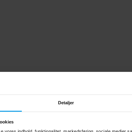
Detaljer
ookies
sse vores indhold, funktionalitet, markedsføring, sociale medier s